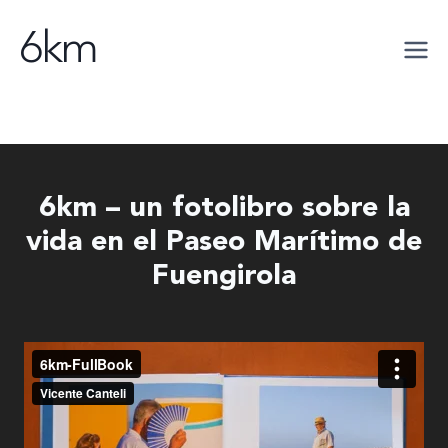
Saltar
6km
al
contenido
6km – un fotolibro sobre la
vida en el Paseo Marítimo de
Fuengirola