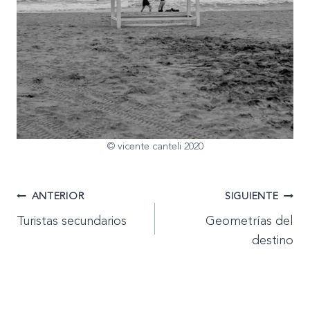
© vicente canteli 2020
Navegación
ANTERIOR
SIGUIENTE
Turistas secundarios
Geometrías del
de
destino
entradas