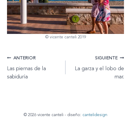
© vicente canteli 2019
Navegación
ANTERIOR
SIGUIENTE
Las piernas de la
La garza y el lobo de
de
sabiduría
mar.
entradas
© 2026 vicente canteli - diseño:
cantelidesign