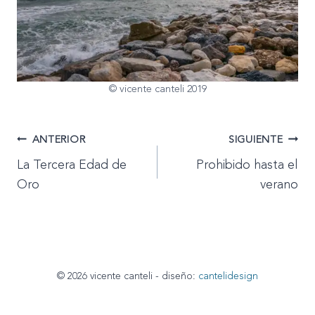
© vicente canteli 2019
Navegación
ANTERIOR
SIGUIENTE
La Tercera Edad de
Prohibido hasta el
de
Oro
verano
entradas
© 2026 vicente canteli - diseño:
cantelidesign