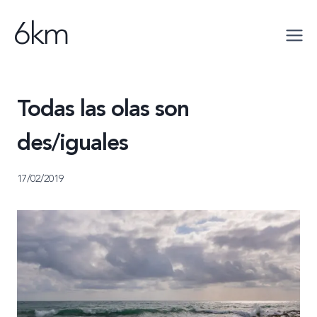
Saltar
6km
al
contenido
Todas las olas son
des/iguales
17/02/2019