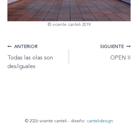
© vicente canteli 2019
Navegación
ANTERIOR
SIGUIENTE
Todas las olas son
OPEN II
de
des/iguales
entradas
© 2026 vicente canteli - diseño:
cantelidesign