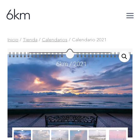
Saltar
6km
al
contenido
Inicio
/
Tienda
/
Calendarios
/
Calendario 2021