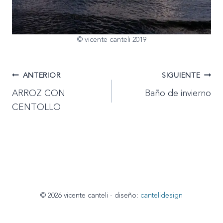
© vicente canteli 2019
Navegación
ANTERIOR
SIGUIENTE
ARROZ CON
Baño de invierno
de
CENTOLLO
entradas
© 2026 vicente canteli - diseño:
cantelidesign