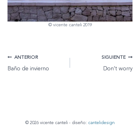
© vicente canteli 2019
Navegación
ANTERIOR
SIGUIENTE
Baño de invierno
Don’t worry
de
entradas
© 2026 vicente canteli - diseño:
cantelidesign