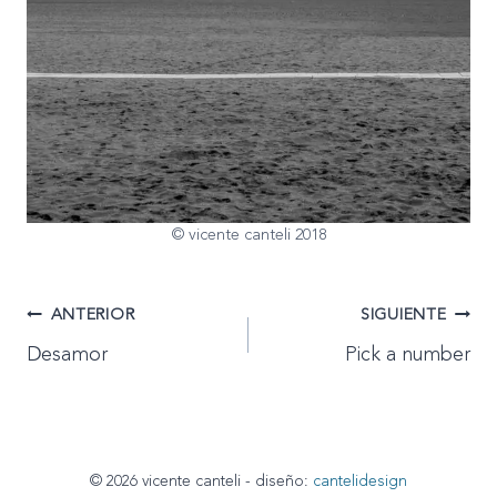
© vicente canteli 2018
Navegación
ANTERIOR
SIGUIENTE
Desamor
Pick a number
de
entradas
© 2026 vicente canteli - diseño:
cantelidesign