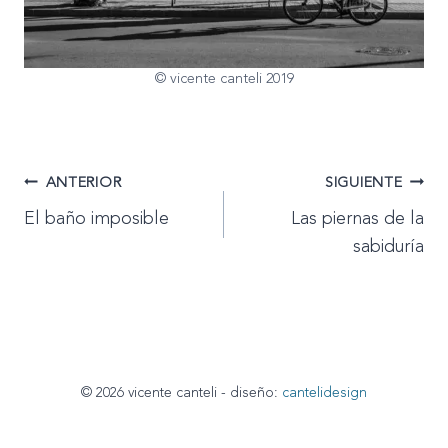
© vicente canteli 2019
Navegación
ANTERIOR
SIGUIENTE
El baño imposible
Las piernas de la
de
sabiduría
entradas
© 2026 vicente canteli - diseño:
cantelidesign